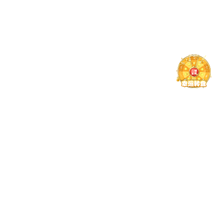
来自各方玩家的评价“弹”了出来
每条评论都对应一份信任，覆盖平台各个维度的真实体验。
【更新快】
每场比赛的进度、比分、数据都能及时同步，mk体育 确实
在这方面很可靠。
【系统稳】
用了快两年，几乎没遇到系统崩溃或加载失败的情况，后台
做得稳才有信心继续用。