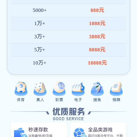
实时数据概览
mk体育在线官网-MK体育(中国)依托自主研发的实时监控系
统，持续追踪每场赛事数据、用户访问行为及平台各环节运
转状态。
全球赛事覆盖率
98%
数据处理实时性
95%
用户请求响应率
99.9%