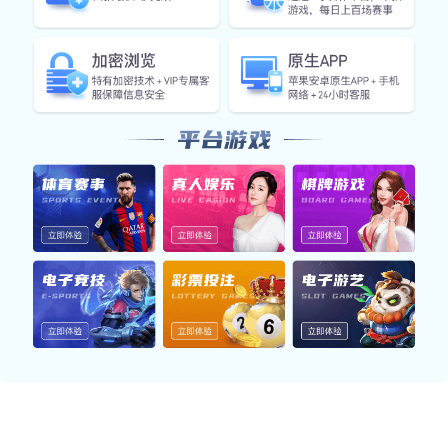
品牌使命愿景
mk体育 秉持“技术、透明、安全、体验”为价值核心，致力于
打造面向未来的数字体育服务平台。
安全保障
平台架构以高标准安全规范为准则，保护用户数据资产。
公平透明
全流程记录与公开追溯，确保每项服务公开可信。