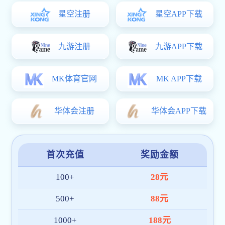
专业客服团队全年在线，提供实时响应的技术支持与使
用指导，保障平台使用无后顾之忧。