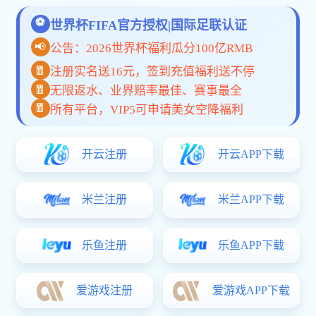
关于我们
mk体育 是面向全球体育爱好者的综合服务平台，致力于打造一
个集数据服务、赛事直播与移动体验于一体的专业生态系统。团
队成员拥有丰富的行业背景，平台以稳定性与高可用性著称，持
续为用户提供高质量内容与技术保障。
平台安全稳定
架构采用多节点部署与智能容错机制，全面提升mk体
育在线官网-MK体育(中国)的访问速度与数据完整性，
支持多设备并发操作。
全球化运营体系
支持多语言界面及本地支付系统，服务覆盖东南亚、欧
美等区域，打造更贴近用户需求的本地化体验。
7x24小时服务支持