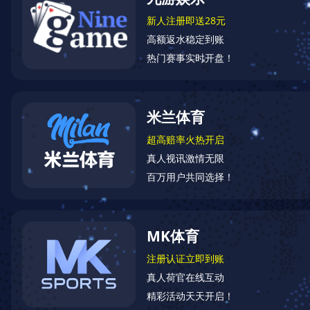
注册时请提供真实、完整且最
用户有责任保护好自己的账户
账户专属注册者本人使用，严
三、服务内容
平台主要提供赛事追踪、比分直播、
四、用户行为规范
为维护平台秩序，用户不得从事以
发布违法、暴力、歧视或具有
侵犯他人合法权益（包括知识
利用系统漏洞干扰平台正常运
从事未经授权的宣传、引流或