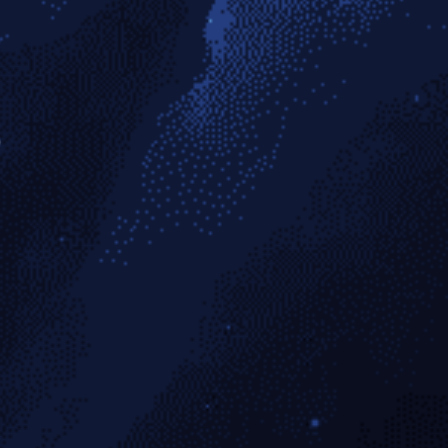
优化设备登录体验，支持自动识别；成长记录以图表形式展
性。
4. 其他更新
解决低分辨率设备部分界面错位问题。
整体加载速度提升约 27%。
帮助中心加入“规则教学”视频，支持中文字幕。
5. 风险提示系统上线
当赛事数据波动过快时，系统将弹出提示层，避免误触操作
6. 地区适配与语言拓展
mk体育 新增多语言界面（含英语、马来语、泰语），支持
同时根据用户地理位置适配页面时区与本地显示，优化 mk体育