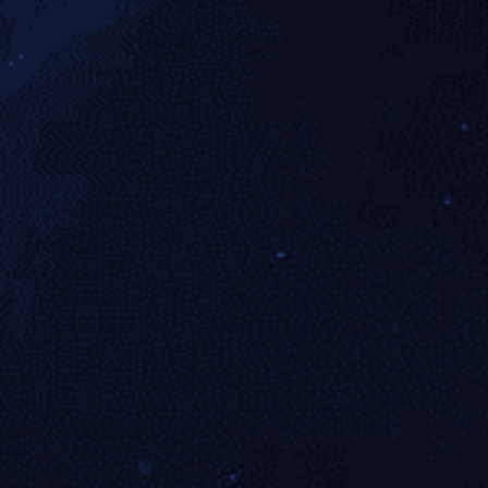
荣誉与成就
 在多个国际赛事科技平台评比中脱颖而出，持续提升安全性与
数据合规卓越平台
平台顺利通过 GDPR 与 ISO 多项认证，建立技术
安全新标准。