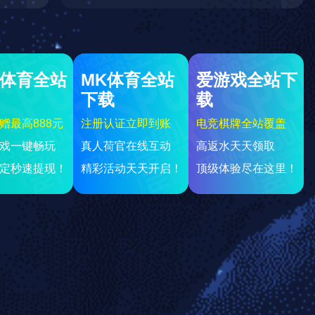
擅自使用、传播或改编平台资料。
。
平台所在地法院提起诉讼。