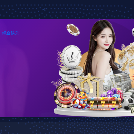
用户使用协议
版本号：v1.0 ｜ 最近更新：2025年7月
任何服务之前，请务必阅读并理解本协议内容。访问、注册、浏览或使用