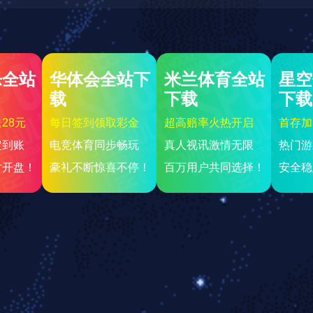
、数据、结构设计、源代码等）均为平台或其授权方合法所有。用户不得
考用途，不对用户因依赖该等信息所产生的后果承担法律责任。
更新协议条款，修订内容一经发布即自动生效。建议您定期查阅协议内容
律法规。如就本协议产生争议，双方应友好协商解决；协商未果的，可向