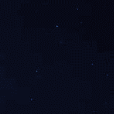
观赛体验。
用户满意度大奖
mk体育在线官网-MK体育(中国) 用户活跃度与续访
率连续三年领先，综合评分稳定保持高位。