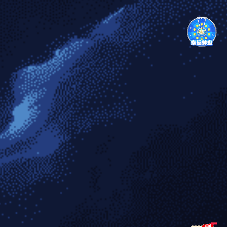
继续浏览赛事与历史操作，无需重复设置。
影响主要流程，进一步增强平台可靠性。
性化推荐。也支持查看平台热投排行。