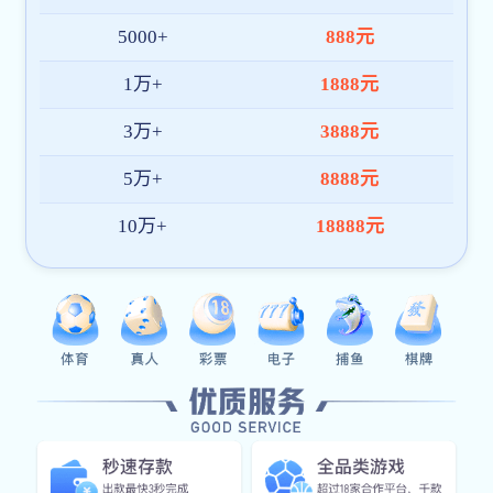
户建立第一道防线。
通信加密协议
全站部署TLS协议，保障数据在mk体育在线官网-MK体
育(中国)体系中传输过程的完整性与保密性。
行为审计机制
记录关键行为轨迹，搭配日志溯源功能，协助事后安全
验证与应急响应。
实时异常拦截
系统对异常请求进行即时分析处理，防止可疑操作对平
台正常秩序造成干扰。