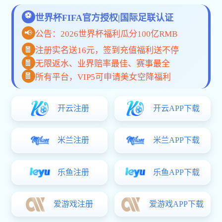
让体育更贴近你
mk体育 APP 以用户体验为核心，支持mk体育在线官网-MK
体育(中国)项目，构建实时互动生态。涵盖热门赛事与数据
流，为每一位体育爱好者提供个性化信息服务。
多平台兼容
社群互动
iOS / Android / Web
关注、评论、参与话题
App Store
Google Play