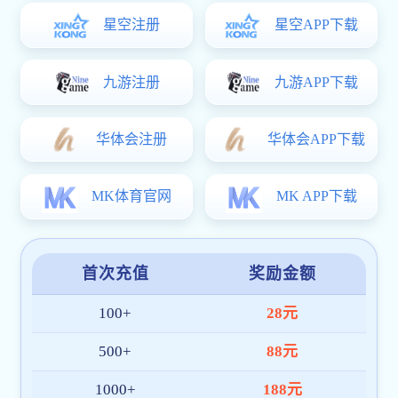
安全流程层级
访问身份控制
采用IP定位、设备识别与权限隔离，为mk体育平台用