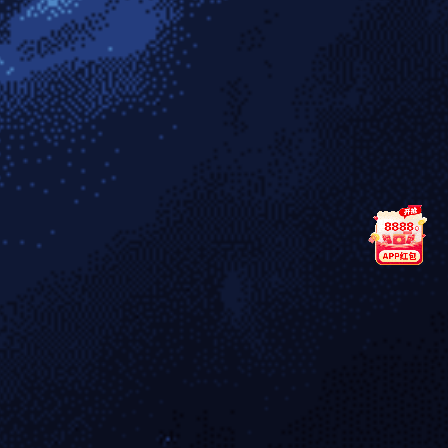
想法，也能促进团队整
少来自外部环境的不必
更多支持，共同创造美
取了一种积极应对的方
待，并以此激励自己实
，可以有效缓解心理负
能走出低谷。
理焦虑，让自己始终处