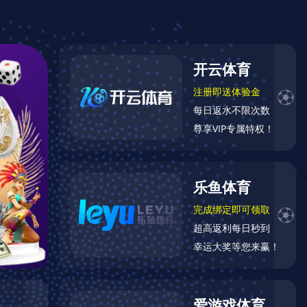
App
公司
体育
注册入口
简介
资讯
体育
赛事实时同步
PP
为您带来高速、高清、稳定的观赛
端访问