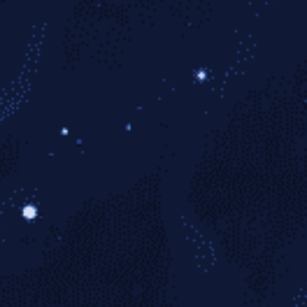
前球队氛围积极，每位球员都充满斗志。在备战过程中，教练组
彼此之间紧密相连的重要性。这种良好的精神面貌，有助于减轻
日常训练中，大家会进行大量模拟实战演练，以提升适应不同场
了队伍之间的默契，使得每个成员在比赛中更具自信。
，队内气氛愈发火热，每个球员都渴望通过出色表现来回馈支持
力集中在场上的表现而非外界评价上。”这样的心态无疑会帮助
标与期望
迪亚斯明确表示，葡萄牙国家队希望能够走得更远，实现突破。
奖杯发起冲击。在他的带领下，全队上下已经做好了充分准备，
余，他们也意识到，每场比赛都是一次新的开始，要保持谦逊和