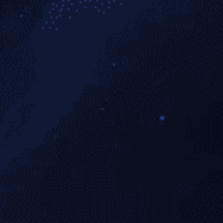
不仅有助于提升个人表现，也能使整个团队形成强大的合力，共
斯通过谈及葡萄牙国家队在世界杯历史上的成就，以及当前球队
坚定地认为，不应该让过往荣耀成为负担，而是应该把它作为前
的心理建设和团队合作对于实现目标的重要性，无疑为其他年轻
家队能够继续保持这种积极向上的状态，在即将到来的世界杯舞
何，这支年轻有活力的球队，都值得我们期待与支持！