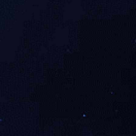
同迎接挑战，实现目
状态，对未来展现出了
进道路上的动力。同
球员树立了榜样。
台上展示出属于他们的
下一篇：