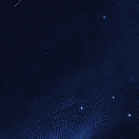
设定小目标并逐步实
体实力提升。
对于媒体和外界舆论
要干扰。他相信，只
好的明天。
4、如何应
面对外部舆论和社会期
法。他认为，将这种
现更大的突破。
此外，他强调沟通的
担。同时，一旦遇到
最后，他提及自我调