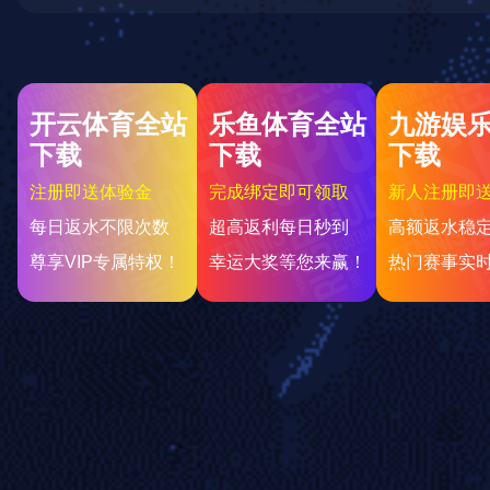
态、球队目标与期望，
他对未来比赛的展望
1、葡萄牙
葡萄牙国家队在世界杯
年夺得欧洲杯冠军，这
是每位球员心中共同
此外，葡萄牙足球文化
成功故事激励着一代
加从容应对各种挑战
虽然过去的辉煌成就令
球员都应该专注于自
2、当前球